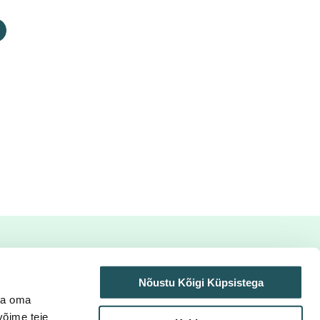
Nõustu Kõigi Küpsistega
ta oma
võime teie