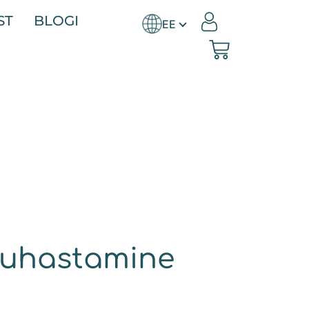
ST
BLOGI
puhastamine