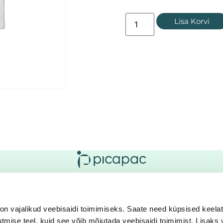
Lisa Korvi
n vajalikud veebisaidi toimimiseks. Saate need küpsised keela
mise teel, kuid see võib mõjutada veebisaidi toimimist. Lisaks 