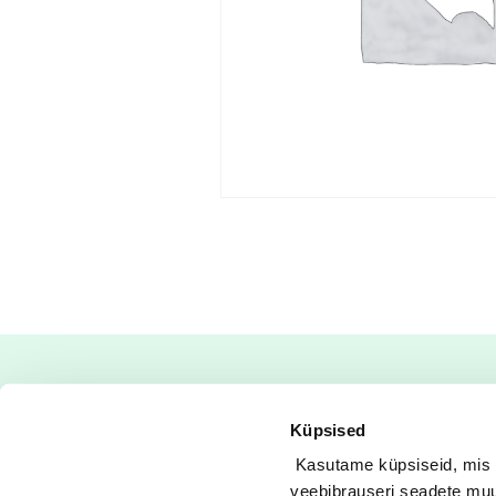
Küpsised
Kasutame küpsiseid, mis o
veebibrauseri seadete muut