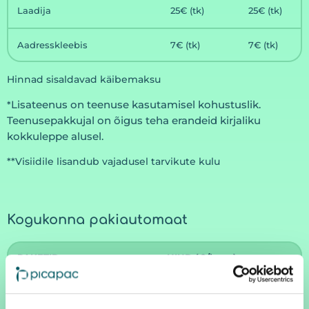
Laadija
25€ (tk)
25€ (tk)
Aadresskleebis
7€ (tk)
7€ (tk)
Hinnad sisaldavad käibemaksu
Lisateenus on teenuse kasutamisel kohustuslik.
*
Teenusepakkujal on õigus teha erandeid kirjaliku
kokkuleppe alusel.
**Visiidile lisandub vajadusel tarvikute kulu
Kogukonna pakiautomaat
PAKETID
HIND (€/kuus)
Kasutaja pakett
1 €