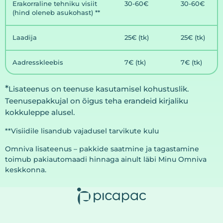
Erakorraline tehniku visiit
30-60€
30-60€
(hind oleneb asukohast) **
Laadija
25€ (tk)
25€ (tk)
Aadresskleebis
7€ (tk)
7€ (tk)
*
Lisateenus on teenuse kasutamisel kohustuslik.
Teenusepakkujal on õigus teha erandeid kirjaliku
kokkuleppe alusel.
**Visiidile lisandub vajadusel tarvikute kulu
Omniva lisateenus – pakkide saatmine ja tagastamine
toimub pakiautomaadi hinnaga ainult läbi Minu Omniva
keskkonna.