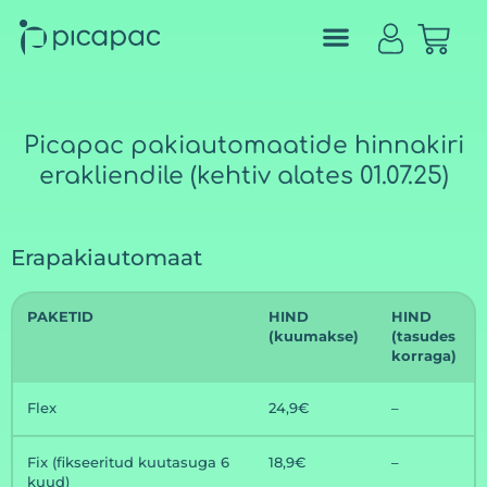
Picapac pakiautomaatide hinnakiri
erakliendile (kehtiv alates 01.07.25)
Erapakiautomaat
PAKETID
HIND
HIND
(kuumakse)
(tasudes
korraga)
Flex
24,9€
–
Fix (fikseeritud kuutasuga 6
18,9€
–
kuud)