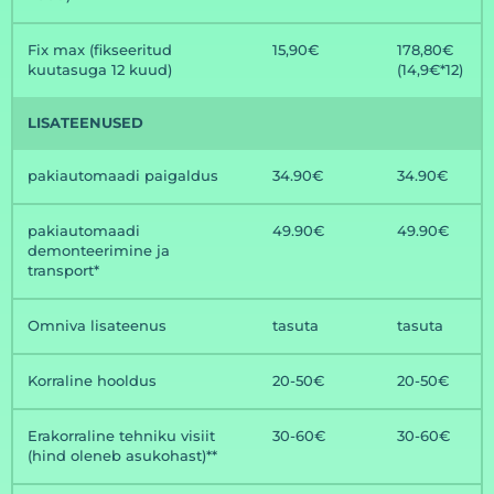
Fix max (fikseeritud
15,90€
178,80€
kuutasuga 12 kuud)
(14,9€*12)
LISATEENUSED
pakiautomaadi paigaldus
34.90€
34.90€
pakiautomaadi
49.90€
49.90€
demonteerimine ja
transport*
Omniva lisateenus
tasuta
tasuta
Korraline hooldus
20-50€
20-50€
Erakorraline tehniku visiit
30-60€
30-60€
(hind oleneb asukohast)**