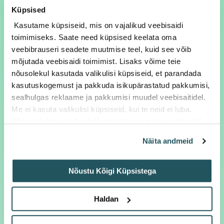
Küpsised
Hinnad sisaldavad käibemaksu
Kasutame küpsiseid, mis on vajalikud veebisaidi
toimimiseks. Saate need küpsised keelata oma
Picapac pakiautomaatide
veebibrauseri seadete muutmise teel, kuid see võib
hinnakiri ärikliendile (kehtiv
mõjutada veebisaidi toimimist. Lisaks võime teie
alates 01.07.25)
nõusolekul kasutada valikulisi küpsiseid, et parandada
kasutuskogemust ja pakkuda isikupärastatud pakkumisi,
sealhulgas reklaame ja pakkumisi muudel veebisaitidel.
Me ei kasuta valikulisi küpsiseid, kui te neid ei luba.
Isiklik pakiautomaat
Altpoolt leiate üksikasjalikumat teavet meie veebisaidil
kasutatavate küpsiste (nii vajalike kui ka valikuliste)
Näita andmeid
kohta.
PAKETID
HIND
HIND
(kuumakse)
(tasudes
korraga)
Nõustu Kõigi Küpsistega
Fix business (fikseeritud
29,9€ + KM
149,4€ +
kuutasuga 6 kuud)
KM
Haldan
(24,9€ +
KM*6)