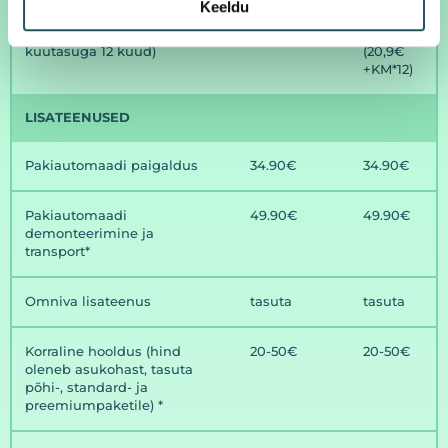
Keeldu
Fix max business (fikseeritud
24,9€ + KM
250,8€
kuutasuga 12 kuud)
(20,9€
+KM*12)
LISATEENUSED
Pakiautomaadi paigaldus
34.90€
34.90€
Pakiautomaadi
49.90€
49.90€
demonteerimine ja
transport*
Omniva lisateenus
tasuta
tasuta
Korraline hooldus (hind
20-50€
20-50€
oleneb asukohast, tasuta
põhi-, standard- ja
preemiumpaketile) *